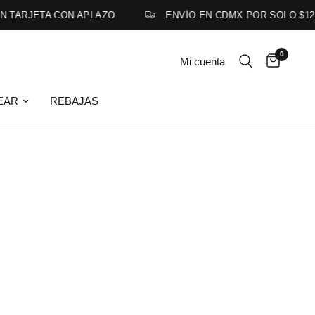
 TARJETA CON APLAZO
ENVÍO EN CDMX POR SOLO $129
0
Mi cuenta
EAR
REBAJAS