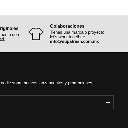
Colaboraciones
iginales
Tienes una marca o proyecto,
cuenta con
let's work together:
ad.
info@supafresh.com.mx
e nadie sobre nuevos lanzamientos y promociones