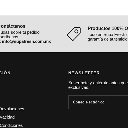
ontáctanos
Productos 100% Or
udas sobre tu pedido
Todo en Supa Fresh 
scríbenos
garantía de autenticid
:
info@supafresh.com.mx
CIÓN
NEWSLETTER
Suscríbete y entérate antes qu
exclusivas.
Correo electrónico
Devoluciones
ivacidad
Condiciones