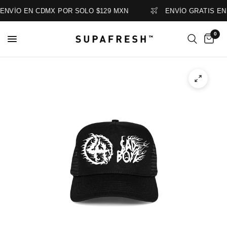
ENVÍO EN CDMX POR SOLO $129 MXN
ENVÍO GRATIS EN
0