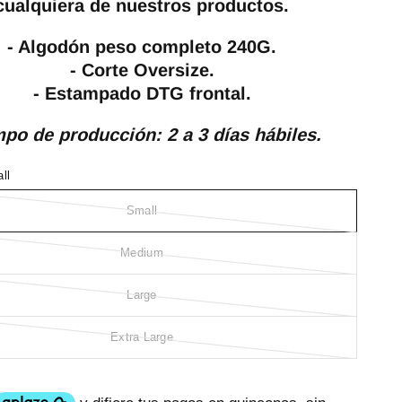
cualquiera de nuestros productos.
- Algodón peso completo 240G.
- Corte Oversize.
- Estampado DTG frontal.
po de producción: 2 a 3 días hábiles.
ll
Small
Medium
Large
Extra Large