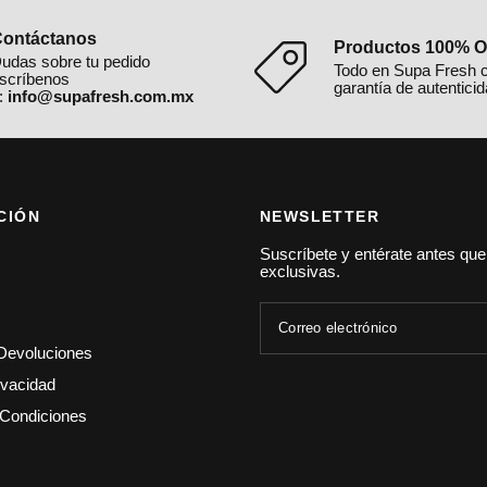
ontáctanos
Productos 100% Or
udas sobre tu pedido
Todo en Supa Fresh 
scríbenos
garantía de autenticid
:
info@supafresh.com.mx
CIÓN
NEWSLETTER
Suscríbete y entérate antes qu
exclusivas.
Correo electrónico
Devoluciones
ivacidad
Condiciones