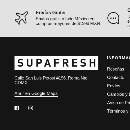
C
Envíos Gratis
D
Envíos gratis a todo México en
e
compras mayores de $1999 MXN
a
INFORMA
Reseñas
Contacto
Calle San Luis Potosí #196, Roma Nte.,
CDMX
Envíos
Abrir en Google Maps
Cambios y 
Aviso de Pr
Términos y 