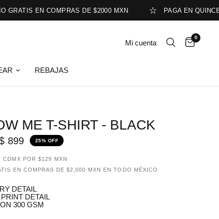
RATIS EN COMPRAS DE $2000 MXN
PAGA EN QUINCENAS
0
Mi cuenta
EAR
REBAJAS
W ME T-SHIRT - BLACK
$ 899
25% OFF
N CDMX POR $129 MXN
ATIS EN COMPRAS DE $2,000 MXN EN TODO MÉXICO
RY DETAIL
 PRINT DETAIL
ON 300 GSM