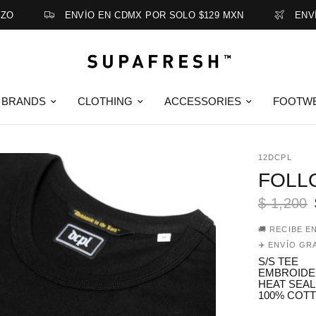
ENVÍO EN CDMX POR SOLO $129 MXN
ENVÍO G
BRANDS
CLOTHING
ACCESSORIES
FOOTW
12DCPL
FOLLO
$ 1,200
🚚 RECIBE E
✈️ ENVÍO GR
S/S TEE
EMBROIDE
HEAT SEAL
100% COTT