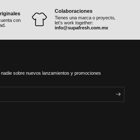
Colaboraciones
iginales
Tienes una marca o proyecto,
cuenta con
let's work together:
ad.
info@supafresh.com.mx
e nadie sobre nuevos lanzamientos y promociones