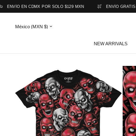
ENVÍO EN CDMX POR SOLO $129 MXN
ENVÍO GRATIS EN
Actualizar
país/región
NEW ARRIVALS