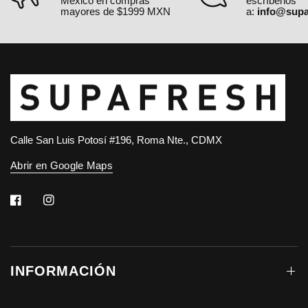
México en compras
escríbenos
mayores de $1999 MXN
a:
info@supa
Calle San Luis Potosí #196, Roma Nte., CDMX
Abrir en Google Maps
INFORMACIÓN