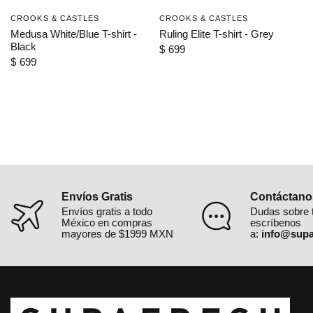
CROOKS & CASTLES
CROOKS & CASTLES
VISTA RÁPIDA
VISTA RÁPIDA
Medusa White/Blue T-shirt -
Ruling Elite T-shirt - Grey
Black
$ 699
$ 699
Envíos Gratis
Contáctano
Envíos gratis a todo
Dudas sobre 
México en compras
escríbenos
mayores de $1999 MXN
a:
info@supa