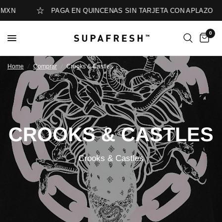
MXN
PAGA EN QUINCENAS SIN TARJETA CON APLAZO
0
Home
/
Comprar
/
Crooks & Castles
CROOKS & CASTLES
Crooks & Castles