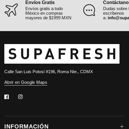
Envíos Gratis
Contáctano
Envíos gratis a todo
Dudas sobre 
México en compras
escríbenos
mayores de $1999 MXN
a:
info@supa
Calle San Luis Potosí #196, Roma Nte., CDMX
Abrir en Google Maps
INFORMACIÓN