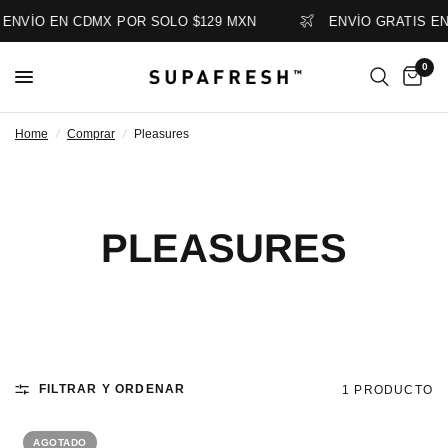
ENVÍO EN CDMX POR SOLO $129 MXN
ENVÍO GRATIS EN
0
Home
/
Comprar
/
Pleasures
PLEASURES
FILTRAR Y ORDENAR
1 PRODUCTO
AGOTADO